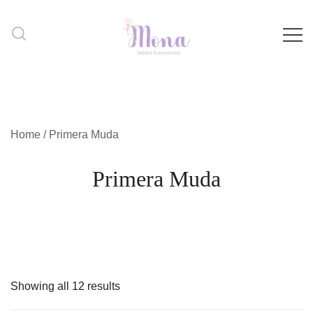
Saltar
al
contenido
Look ideal para tú bebé
Mona Tejidos
Home
/ Primera Muda
Primera Muda
Showing all 12 results