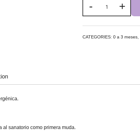
Conjunto
-
+
Brisa
quantity
CATEGORIES:
0 a 3 meses
,
tion
ergénica.
va al sanatorio como primera muda.