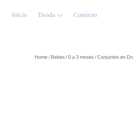
Saltar
al
Inicio
Tienda
Contacto
contenido
Home
/
Bebes
/
0 a 3 meses
/
Conjuntos en Dr