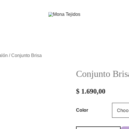
Look ideal para tú bebé
Mona Tejidos
alón
/ Conjunto Brisa
Conjunto Bris
$
1.690,00
Color