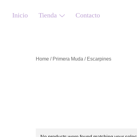
Saltar
al
Inicio
Tienda
Contacto
contenido
Home
/
Primera Muda
/ Escarpines
No products were found matching your select