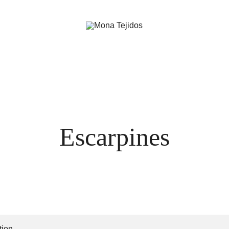
Look ideal para tú bebé
Mona Tejidos
Escarpines
ion.