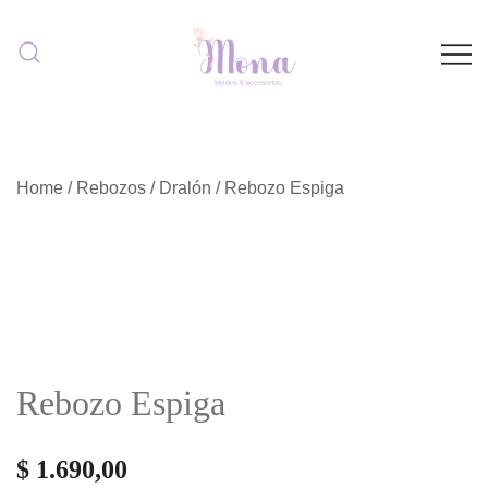
Saltar
al
contenido
Look ideal para tú bebé
Mona Tejidos
Home
/
Rebozos
/
Dralón
/ Rebozo Espiga
Rebozo Espiga
$
1.690,00