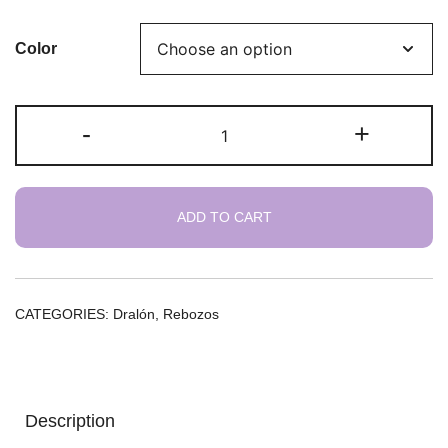
Color
Rebozo
-
+
Espiga
quantity
ADD TO CART
CATEGORIES:
Dralón
,
Rebozos
Description